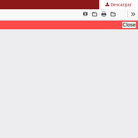
Descargar