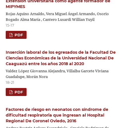
Extensión universitaria como agente formador de
MIPYMES
Rojas Aquino Arnaldo, Vera Miguel Ángel Armando, Osorio
Bogado Alma María , Cantero Lusardi Willian Yuyil
15-17
PDF
Inserción laboral de los egresados de la Facultad De
Ciencias Económicas de la Universidad Nacional De
Caaguazú entre los años 2018 al 2020
Valdez López Giovanna Alejandra, Villalba Garcete Viviana
Guadalupe, Morán Nora
18-21
PDF
Factores de riesgo en neonatos con síndrome de
dificultad respiratoria que ingresan al Hospital
Regional De Coronel Oviedo, 2016
Andrea Beatriz Agüero Escandriolo , Graciela Rodríguez de